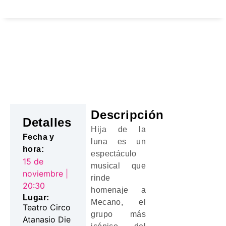
Orihuela Cultural
Venta de entradas
HIJA DE LA LUNA.
Descripción
Detalles
Hija de la
Fecha y
luna es un
hora:
espectáculo
15 de
musical que
noviembre |
rinde
20:30
homenaje a
Lugar:
Mecano, el
Teatro Circo
grupo más
Atanasio Die