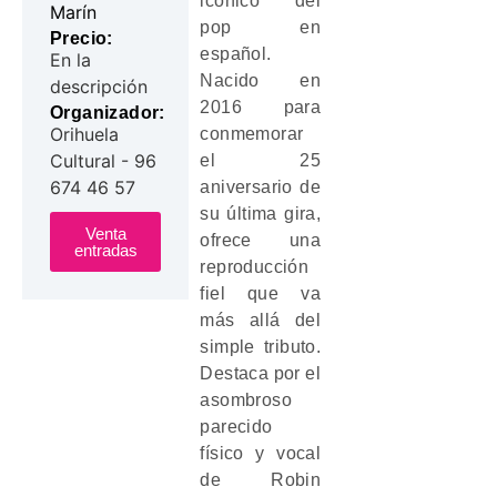
icónico del
Marín
pop en
Precio:
español.
En la
Nacido en
descripción
2016 para
Organizador:
Orihuela
conmemorar
Cultural - 96
el 25
674 46 57
aniversario de
su última gira,
Venta
ofrece una
entradas
reproducción
fiel que va
más allá del
simple tributo.
Destaca por el
asombroso
parecido
físico y vocal
de Robin