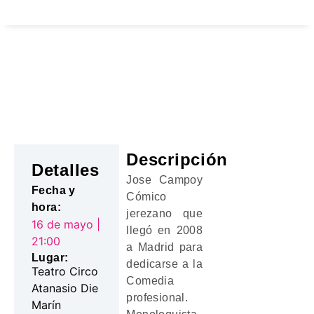
Orihuela Cultural
Venta de entradas
JOSE CAMPOY
Descripción
Detalles
Jose Campoy
Fecha y
Cómico
hora:
jerezano que
16 de mayo |
llegó en 2008
21:00
a Madrid para
Lugar:
dedicarse a la
Teatro Circo
Comedia
Atanasio Die
profesional.
Marín